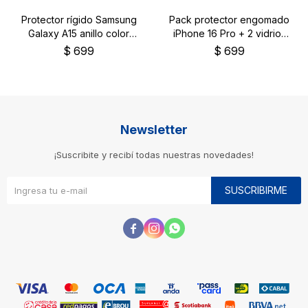
Protector rígido Samsung
Pack protector engomado
Galaxy A15 anillo color
iPhone 16 Pro + 2 vidrios
negro
templados
$
699
$
699
Newsletter
¡Suscribite y recibí todas nuestras novedades!
SUSCRIBIRME


