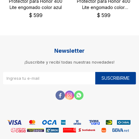
Protector para Honor 400
Protector para Honor 400
Lite engomado color azul
Lite engomado color
negro
$
599
$
599
Newsletter
¡Suscribite y recibí todas nuestras novedades!
SUSCRIBIRME


