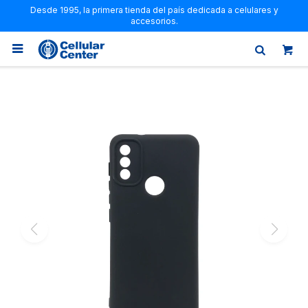
Desde 1995, la primera tienda del país dedicada a celulares y
accesorios.
