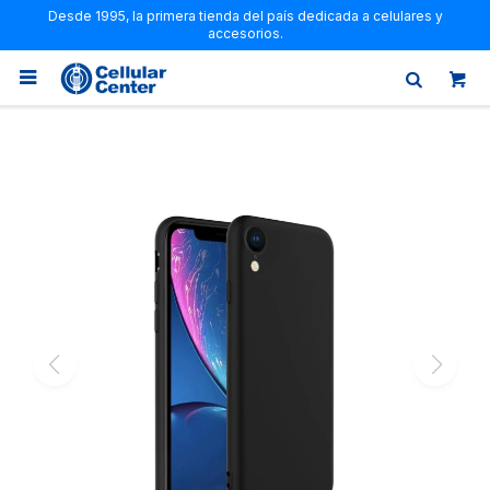
Desde 1995, la primera tienda del país dedicada a celulares y
accesorios.
