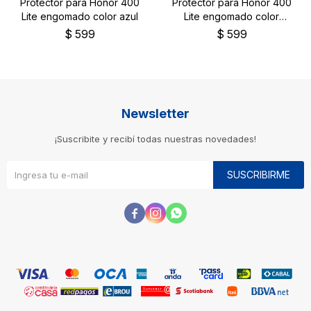
Protector para Honor 400
Protector para Honor 400
Lite engomado color azul
Lite engomado color
negro
$
599
$
599
Newsletter
¡Suscribite y recibí todas nuestras novedades!
SUSCRIBIRME


