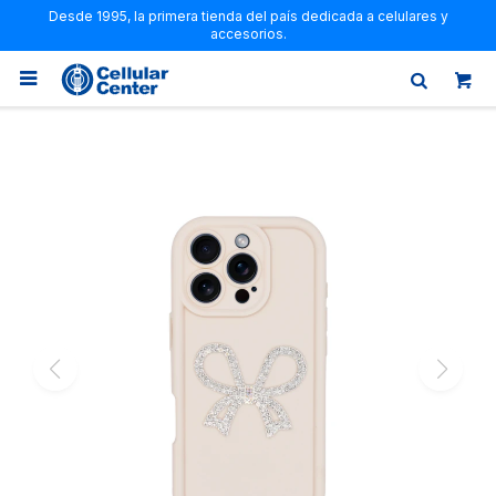
Desde 1995, la primera tienda del país dedicada a celulares y
accesorios.
