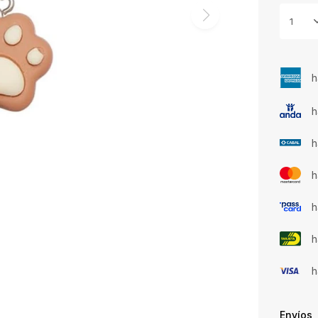
1
h
h
h
h
h
h
h
Envíos