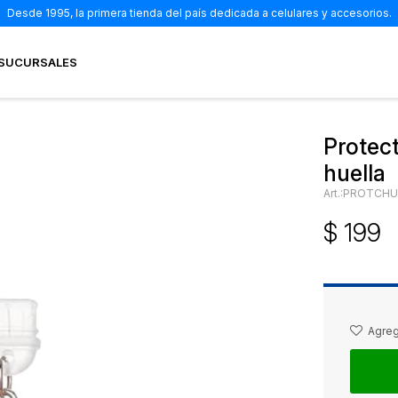
Desde 1995, la primera tienda del país dedicada a celulares y accesorios.
SUCURSALES
Protec
huella
PROTCHU
$
199