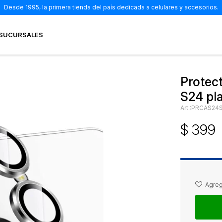
Desde 1995, la primera tienda del país dedicada a celulares y accesorios.
SUCURSALES
Protec
S24 pl
PRCAS24S
$
399