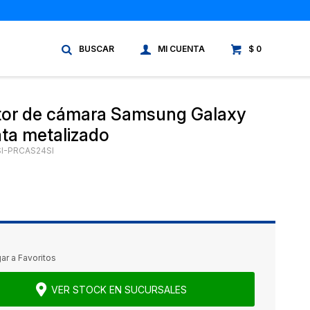
$
0
tor de cámara Samsung Galaxy
ata metalizado
I-PRCAS24SI
VER STOCK EN SUCURSALES