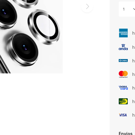
1
h
h
h
h
h
h
h
Envíos