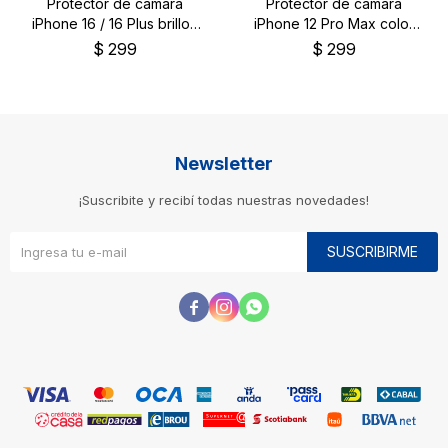
Protector de cámara
Protector de cámara
iPhone 16 / 16 Plus brillos
iPhone 12 Pro Max color
plateados
negro
$
299
$
299
Newsletter
¡Suscribite y recibí todas nuestras novedades!
SUSCRIBIRME


