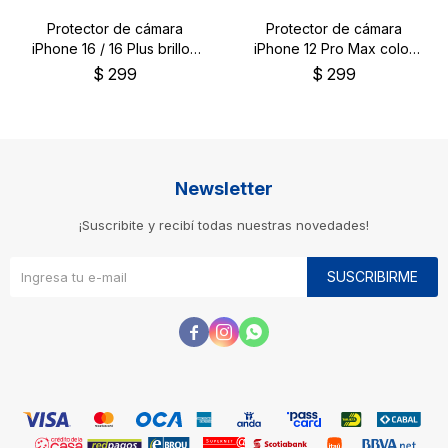
Protector de cámara
Protector de cámara
iPhone 16 / 16 Plus brillos
iPhone 12 Pro Max color
plateados
negro
$
299
$
299
Newsletter
¡Suscribite y recibí todas nuestras novedades!
SUSCRIBIRME


