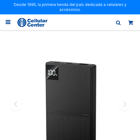
Desde 1995, la primera tienda del país dedicada a celulares y
accesorios.
