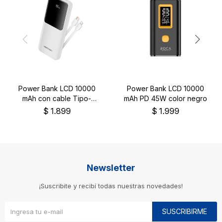
Power Bank LCD 10000
Power Bank LCD 10000
mAh con cable Tipo-
mAh PD 45W color negro
C/Lightning blanco
$
1.899
$
1.999
Newsletter
¡Suscribite y recibí todas nuestras novedades!
SUSCRIBIRME