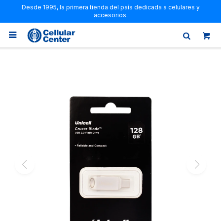
Desde 1995, la primera tienda del país dedicada a celulares y
accesorios.
