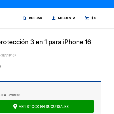
$
0
protección 3 en 1 para iPhone 16
-3EN1IP16P
9
VER STOCK EN SUCURSALES