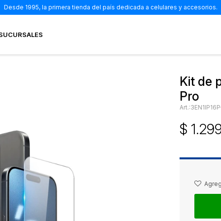
Desde 1995, la primera tienda del país dedicada a celulares y accesorios.
SUCURSALES
Kit de 
Pro
3EN1IP16P
$
1.29