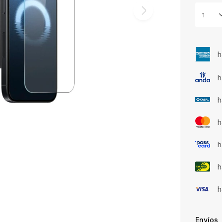
1
h
h
h
h
h
h
h
Envíos