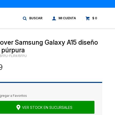
$
0
 cover Samsung Galaxy A15 diseño
l púrpura
15FPU-FLIPA15FPU
9
VER STOCK EN SUCURSALES