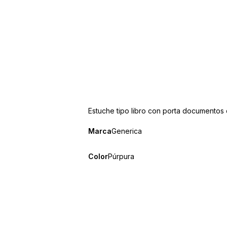
Estuche tipo libro con porta documentos 
Marca
Generica
Color
Púrpura