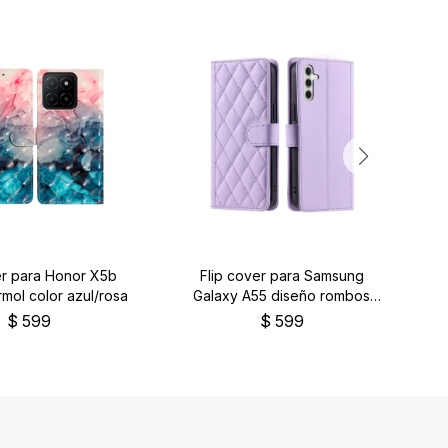
er para Honor X5b
Flip cover para Samsung
mol color azul/rosa
Galaxy A55 diseño rombos
Ga
púrpura
$
599
$
599