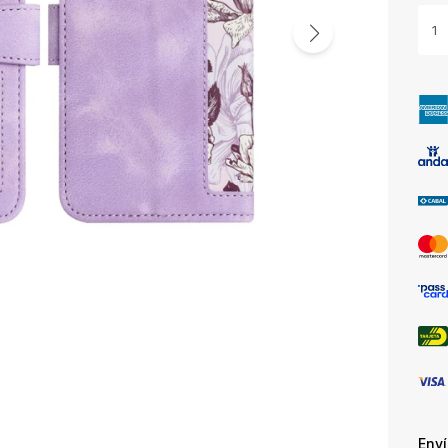
1
Env