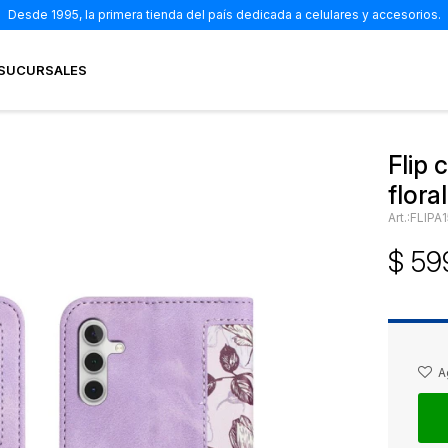
Desde 1995, la primera tienda del país dedicada a celulares y accesorios.
SUCURSALES
Flip
flora
FLIPA
$
59