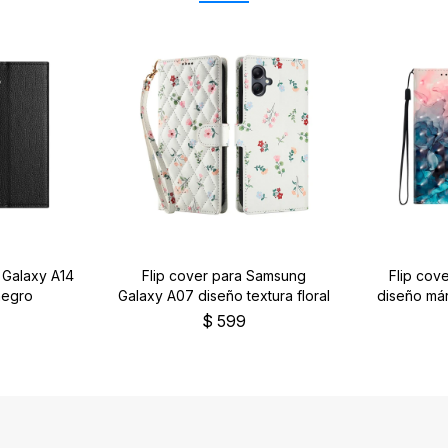
 Galaxy A14
Flip cover para Samsung
Flip cov
negro
Galaxy A07 diseño textura floral
diseño már
$
599