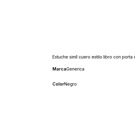
Estuche simíl cuero estilo libro con port
Marca
Generica
Color
Negro