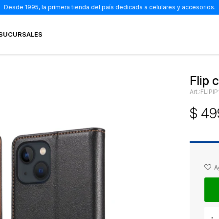
Desde 1995, la primera tienda del país dedicada a celulares y accesorios.
SUCURSALES
Flip 
FLIPI
$
49