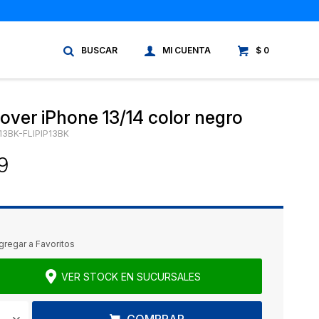
$
0
cover iPhone 13/14 color negro
P13BK-FLIPIP13BK
9
VER STOCK EN SUCURSALES