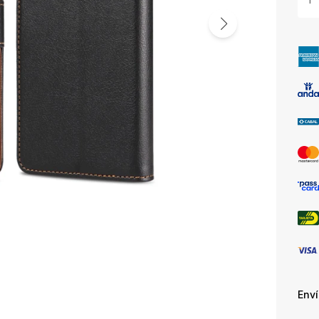
1
Env