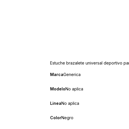
Estuche brazalete universal deportivo par
Marca
Generica
Modelo
No aplica
Linea
No aplica
Color
Negro