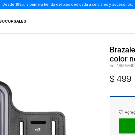
Desde 1995, la primera tienda del país dedicada a celulares y accesorios.
SUCURSALES
Brazale
color 
ARMBAND
$
499