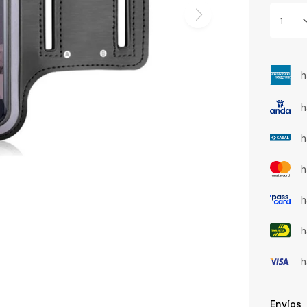
1
h
h
h
h
h
h
h
Envíos