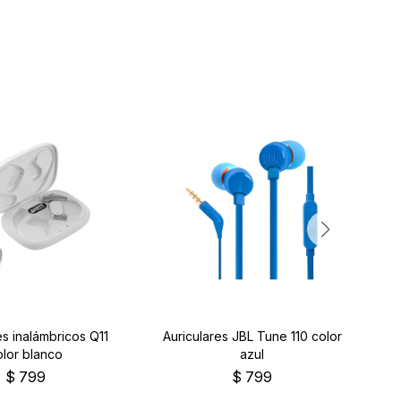
es inalámbricos Q11
Auriculares JBL Tune 110 color
Au
olor blanco
azul
$
799
$
799