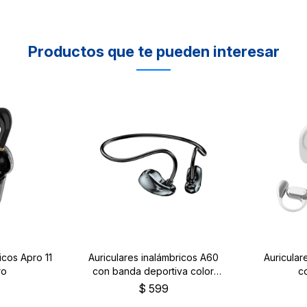
Productos que te pueden interesar
icos Apro 11
Auriculares inalámbricos A60
Auricular
ro
con banda deportiva color
c
negro
$
599