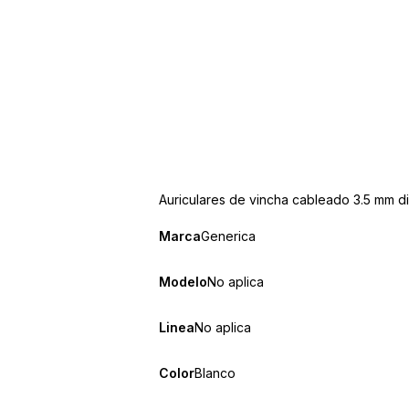
Auriculares de vincha cableado 3.5 mm dis
Marca
Generica
Modelo
No aplica
Linea
No aplica
Color
Blanco