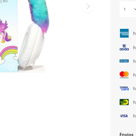
1
h
h
h
h
h
h
h
Envíos