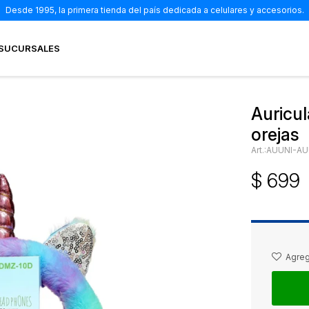
Desde 1995, la primera tienda del país dedicada a celulares y accesorios.
SUCURSALES
Auricul
orejas
AUUNI-AU
$
699