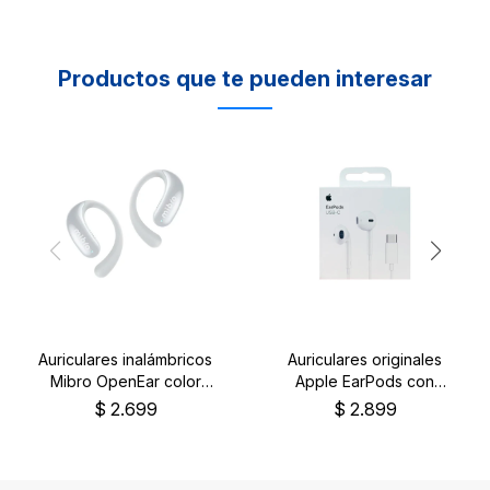
Productos que te pueden interesar
Auriculares inalámbricos
Auriculares originales
Mibro OpenEar color
Apple EarPods con
blanco
conector USB-C
$
2.699
$
2.899