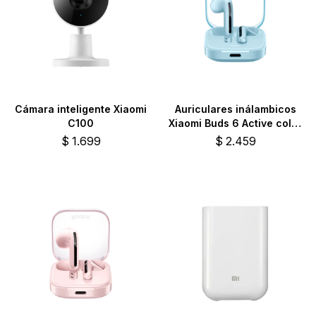
Cámara inteligente Xiaomi
Auriculares inálambicos
C100
Xiaomi Buds 6 Active color
azul
$
1.699
$
2.459