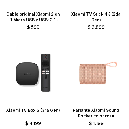
Cable original Xiaomi 2 en
Xiaomi TV Stick 4K (2da
1 Micro USB y USB-C 1
Gen)
metro
$
599
$
3.899
Xiaomi TV Box S (3ra Gen)
Parlante Xiaomi Sound
Pocket color rosa
$
4.199
$
1.199