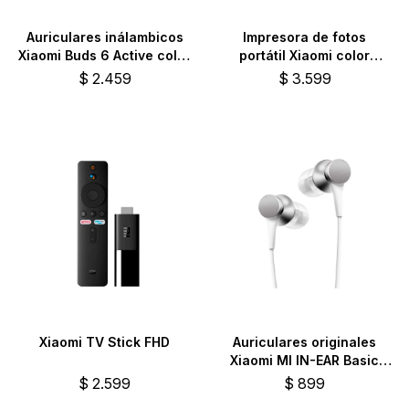
Auriculares inálambicos
Impresora de fotos
Xiaomi Buds 6 Active color
portátil Xiaomi color
rosa
blanco
$
2.459
$
3.599
Xiaomi TV Stick FHD
Auriculares originales
Xiaomi MI IN-EAR Basic
color plateado
$
2.599
$
899