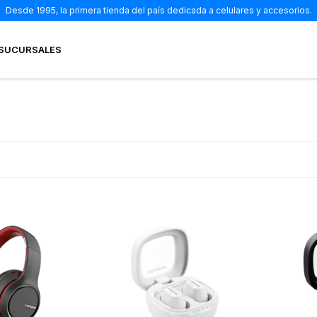
Desde 1995, la primera tienda del país dedicada a celulares y accesorios.
SUCURSALES