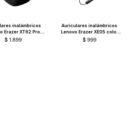
lares inalámbricos
Auriculares inalámbricos
o Erazer XT62 Pro
Lenovo Erazer XE05 color
TWS negros
negro
$
1.899
$
999