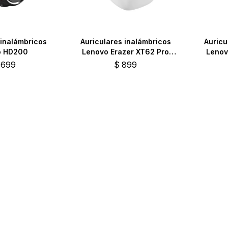
 inalámbricos
Auriculares inalámbricos
Auricu
o HD200
Lenovo Erazer XT62 Pro
Lenov
TWS blancos
.699
$
899