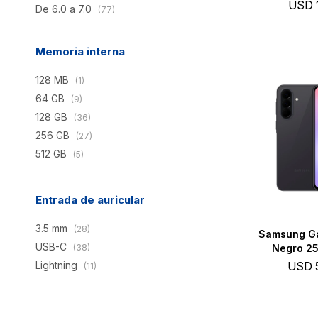
USD
De 6.0 a 7.0
(77)
Memoria interna
128 MB
(1)
64 GB
(9)
128 GB
(36)
256 GB
(27)
512 GB
(5)
Entrada de auricular
3.5 mm
(28)
Samsung Ga
USB-C
(38)
Negro 25
Lightning
USD
(11)