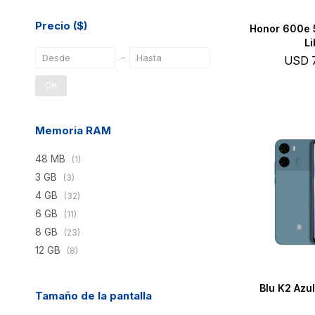
Precio
($)
Honor 600e 
Li
USD
OK
Memoria RAM
48 MB
(1)
3 GB
(3)
4 GB
(32)
6 GB
(11)
8 GB
(23)
12 GB
(8)
Blu K2 Azu
Tamaño de la pantalla