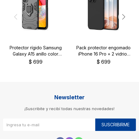
Protector rígido Samsung
Pack protector engomado
Galaxy A15 anillo color
iPhone 16 Pro + 2 vidrios
negro
templados
$
699
$
699
Newsletter
¡Suscribite y recibí todas nuestras novedades!
SUSCRIBIRME