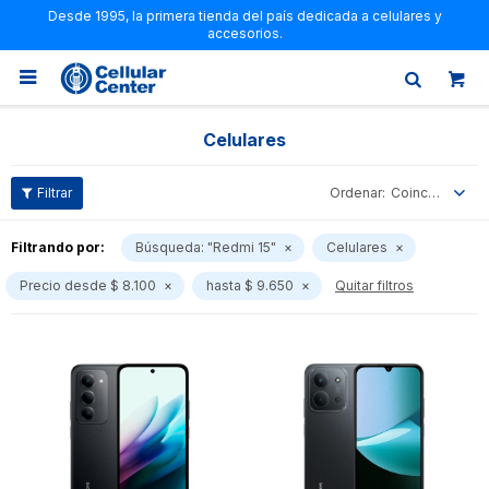
Desde 1995, la primera tienda del país dedicada a celulares y
accesorios.

Celulares
Coincidencia
Filtrando por:
Búsqueda: "Redmi 15"
Celulares
Precio desde $ 8.100
hasta $ 9.650
Quitar filtros