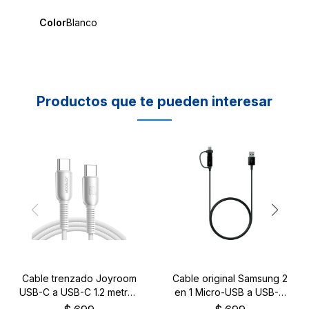
Color
Blanco
Productos que te pueden interesar
Cable trenzado Joyroom
Cable original Samsung 2
USB-C a USB-C 1.2 metros
en 1 Micro-USB a USB-C
color blanco
color negro